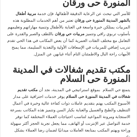
المنورة حى ورقان
للأسر التي تبحث عن الرعاية الدقيقة لأطفالها، فإن خدمة
مربية أطفال
بالشهر المدينة المنورة حى ورقان
تعتبر من أهم الخدمات المطلوبة هذه
المربيات يمتلكن خبرة واسعة في العناية بالأطفال وتنمية مهاراتهم وتعليمهم
بأسلوب تربوي راقي وتتميز
مربيات حي ورقان
باللطف والصبر والقدرة على
التعامل مع مختلف الفئات العمرية كما أن بعض المكاتب في هذا الحي تقدم
تدريب إضافي للمربيات في الإسعافات الأولية والتغذية السليمة، مما يمنح
الأمهات راحة البال والاطمئنان التام أثناء غيابهن عن المنزل.
مكتب تقديم شغالات في المدينة
المنورة حى السلام
يتمتع حي السلام بموقع استراتيجي في المدينة، نجد أن
مكتب تقديم
شغالات في المدينة المنورة حى السلام
يوفر خدمات احترافية على مدار
الأسبوع المكتب يهتم بتقديم عاملات ذوات كفاءة عالية وخبرة في أعمال
التنظيف والطبخ والغسيل والعناية بكبار السن وتتميز هذه المكاتب بسرعة
الاستجابة ومرونة المواعيد لتناسب احتياجات العملاء المختلفة كما توفر
خدمة التواصل عبر الإنترنت أو الهاتف، مما يجعل تجربة الحجز أكثر سهولة
وراحة ويهتم المكتب بمتابعة العاملات ميدانيًا لضمان رضا العملاء بشكل
دائم.