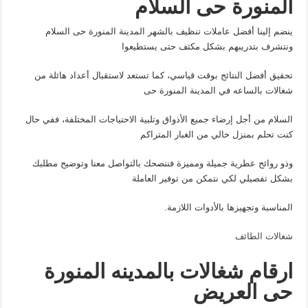
المنورة حى السلام
ينضم إلينا أفضل عاملات تنظيف بالشهر المدينة المنورة حى السلام
ونتشرف بتدريبهم بشكل مكثف حتى يستطيعوا
تحقيق أفضل النتائج بوقت قياسي، كما تستعد لاستقبال أعداد هائلة من
شغالات بالساعه في المدينة المنورة حى
السلام من أجل إرضاء جميع الأذواق وتلبية الاحتياجات المختلفة، ففي حال
كنت تحلم بمنزل خالي من الغبار المتراكم
وذو روائح عطرية جميلة ومميزة فننصحك بالتواصل معنا وتوضيح مطلبك
بشكل تفصيلي لكي نتمكن من توفير العاملة
المناسبة وتجهيزها بالأدوات اللازمة.
شغالات الطائف
ارقام شغالات بالمدينه المنورة
حى العريض