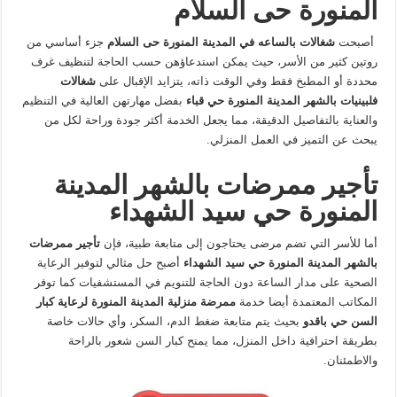
المنورة حى السلام
أصبحت
شغالات بالساعه في المدينة المنورة حى السلام
جزء أساسي من
روتين كثير من الأسر، حيث يمكن استدعاؤهن حسب الحاجة لتنظيف غرف
محددة أو المطبخ فقط وفي الوقت ذاته، يتزايد الإقبال على
شغالات
فلبينيات بالشهر المدينة المنورة حي قباء
بفضل مهارتهن العالية في التنظيم
والعناية بالتفاصيل الدقيقة، مما يجعل الخدمة أكثر جودة وراحة لكل من
يبحث عن التميز في العمل المنزلي.
تأجير ممرضات بالشهر المدينة
المنورة حي سيد الشهداء
أما للأسر التي تضم مرضى يحتاجون إلى متابعة طبية، فإن
تأجير ممرضات
بالشهر المدينة المنورة حي سيد الشهداء
أصبح حل مثالي لتوفير الرعاية
الصحية على مدار الساعة دون الحاجة للتنويم في المستشفيات كما توفر
المكاتب المعتمدة أيضا خدمة
ممرضة منزلية المدينة المنورة لرعاية كبار
السن حي باقدو
بحيث يتم متابعة ضغط الدم، السكر، وأي حالات خاصة
بطريقة احترافية داخل المنزل، مما يمنح كبار السن شعور بالراحة
والاطمئنان.