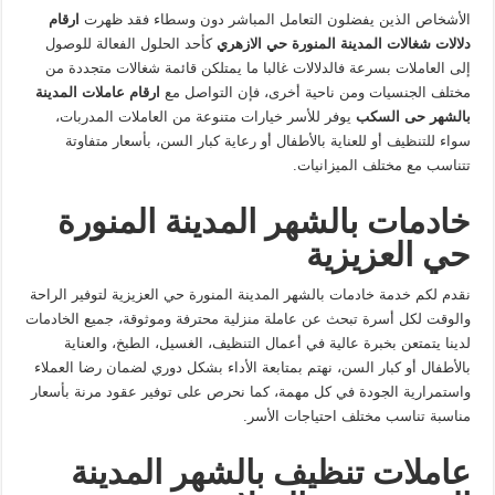
الأشخاص الذين يفضلون التعامل المباشر دون وسطاء فقد ظهرت
ارقام
دلالات شغالات المدينة المنورة حي الازهري
كأحد الحلول الفعالة للوصول
إلى العاملات بسرعة فالدلالات غالبا ما يمتلكن قائمة شغالات متجددة من
مختلف الجنسيات ومن ناحية أخرى، فإن التواصل مع
ارقام عاملات المدينة
بالشهر حى السكب
يوفر للأسر خيارات متنوعة من العاملات المدربات،
سواء للتنظيف أو للعناية بالأطفال أو رعاية كبار السن، بأسعار متفاوتة
تتناسب مع مختلف الميزانيات.
خادمات بالشهر المدينة المنورة
حي العزيزية
نقدم لكم خدمة خادمات بالشهر المدينة المنورة حي العزيزية لتوفير الراحة
والوقت لكل أسرة تبحث عن عاملة منزلية محترفة وموثوقة، جميع الخادمات
لدينا يتمتعن بخبرة عالية في أعمال التنظيف، الغسيل، الطبخ، والعناية
بالأطفال أو كبار السن، نهتم بمتابعة الأداء بشكل دوري لضمان رضا العملاء
واستمرارية الجودة في كل مهمة، كما نحرص على توفير عقود مرنة بأسعار
مناسبة تناسب مختلف احتياجات الأسر.
عاملات تنظيف بالشهر المدينة