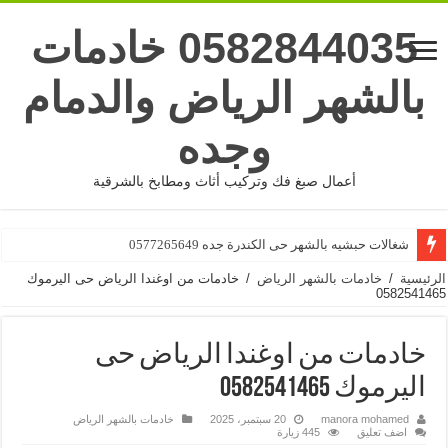
0582844035 خادمات
بالشهر الرياض والدمام
وجده
أعمال صبغ فك وتركيب أثاث ومطابخ بالشرقية
شغالات حبشيه بالشهر حى الكندرة جده 0577265649
الرئيسية
/
خادمات بالشهر الرياض
/
خادمات من اوغندا الرياض حى اليرموك
0582541465
خادمات من اوغندا الرياض حى
اليرموك 0582541465
manora mohamed
20 سبتمبر، 2025
خادمات بالشهر الرياض
اضف تعليق
445 زيارة