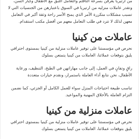
من ارتيريا يعرفن بسرعة التأقلم والتعامل اللبق مع الأطفال وكبار السن،
وتقدر عاملات منزليه من ارتيريا في السوق باعتبارهن من الجنسيات التي لا
تسبب مشكلات متكررة الأمر الذي يمنح الأسر راحة وثقة أكبر في التعامل
معهن لذلك لا تترد في طلب التعامل معهم من أفضل مكتب استقدام.
عاملات من كينيا
نحرص في مؤسستنا على توفير عاملات منزلية من كينيا بمستوى احترافي
يليق بتوقعات عملائنا، العاملات من كينيا يتمتعن بسلوك
راقٍ وتفانٍ في العمل، إلى جانب مهاراتهن في الطبخ، التنظيف، ورعاية
الأطفال، نحن نتابع أداء العاملة باستمرار، ونقدم خيارات متعددة
تناسب طبيعة احتياجات المنزل سواء للعمل الكامل أو الجزئي، كما نضمن
التزام العاملة بالأخلاق المهنية والمواعيد.
عاملات منزلية من كينيا
نحرص في مؤسستنا على توفير عاملات منزلية من كينيا بمستوى احترافي
يليق بتوقعات عملائنا، العاملات من كينيا يتمتعن بسلوك