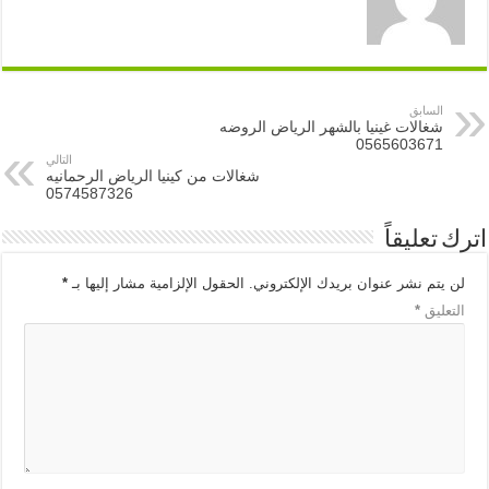
السابق
شغالات غينيا بالشهر الرياض الروضه
0565603671
التالي
شغالات من كينيا الرياض الرحمانيه
0574587326
اترك تعليقاً
لن يتم نشر عنوان بريدك الإلكتروني.
الحقول الإلزامية مشار إليها بـ
*
التعليق
*