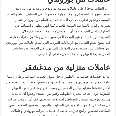
زاد الطلب مؤخرًا على عاملات منزليه بوروندي وعاملات من بوروندي
بسبب سهولة الاستقدام وتنوع المهارات خصوصًا في التنظيف العام والطبخ
البسيط، وتظهر تجارب مكاتب الاستقدام أن عاملة من بوروندي تتعلم
بسرعة وتلتزم بالمواعيد اليومية للعمل، كما أنهن يظهرن انضباطًا في
السلوك داخل البيوت، كما أن التواصل مع المكاتب يتم من خلال
التطبيقاتالرياضمية أو عبر الوكلاء المرخصين الذين يملكون مقرات فعلية،
كما ينصح بعدم التعامل مع الإعلانات الفردية التي تقدم عاملات من بوروندي
عبر وسائل غير رسمية، ومن العوامل التي تؤثر في العقود عدد ساعات
العمل طبيعة المهام والحاجة لسكن داخلي أو خارجي.
عاملات منزلية من مدغشقر
بدأت جنسيات جديدة في الظهور داخل سوق العمالة المنزلية وعلى رأسها
عاملات منزليه بوروندي وعاملات منزلية من مدغشقر، حيث أبدت العديد من
الأسر اهتمامًا متزايد بهاتين الجنسيتين بسبب قدرتهما على تنفيذ المهام
المنزلية دون الحاجة للخبرة الطويلة، وكثير من العملاء وجدوا أن عاملات
منزليه بوروندي يتمتعن بانضباط واضح وسرعة تعلم، كما أن عاملات منزلية
من مدغشقر يقدمن أداء جيد في التنظيف والترتيب وتحضير الطعام، بعض
المكاتب تخصص برامج تدريبية خاصة لـ عاملات منزليه بوروندي وعاملات