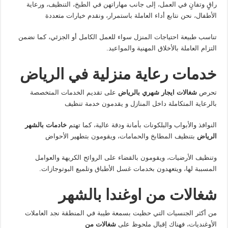
راقٍ وتفانٍ في العمل، إلى جانب مهاراتهن في الطبخ، التنظيف، ورعاية
الأطفال، نحن نتابع أداء العاملة باستمرار، ونقدم خيارات متعددة
تناسب طبيعة احتياجات المنزل سواء للعمل الكامل أو الجزئي، كما نضمن
التزام العاملة بالأخلاق المهنية والمواعيد.
خدمات رعاية منزلية في الرياض
تحرص
شغالات ايجار شهري بالرياض
على تقديم الخدمات المتخصصة
بالرعاية المتكاملة داخل المنازل و يقدمون خدمة تنظيف
النوافذ والأبواب والبلكونات بأمانة ودقة عالية، كما تهتم
خادمات بالشهر
الرياض
بتنظيف المطابخ والحمامات، ويقومون بتطهير الأحواض
وتنظيف الأرضيات، ويقومون بالقضاء على الروائح الكريهة والعوامل
المسببة لها، ويتعهدون بخدمات غسل الأطباق وتلميع البوتوجازات.
شغالات من اوغندا بالشهر
من أكثر الجنسيات التي حظيت بسمعة طيبة في المنطقة نجد العاملات
الأوغنديات، فهناك إقبال ملحوظ على
شغالات من