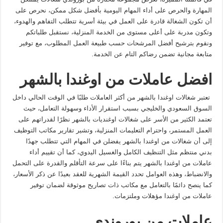
المهارة والحرص على أداء المهام اليومية بأفضل شكل ممكن، نحرص على
أن تكون الشغالة قادرة على العمل في بيئة أسرية تتطلب التفاهم والهدوء،
وتكون مدربة على أعلى مستوى من الخدمة المنزلية، نستقبل طلباتكم
ونقوم بترشيح أفضل المرشحات حسب طبيعة العمل المطلوب، مع توفير
متابعة مجانية تضمن رضاكم التام عن الخدمة.
افضل عاملات من اوغندا بالشهر
تعتبر شغالات اوغندا بالشهر من أكثر العاملات طلبًا في الوقت الحالي داخل
السوق السعودي والخليجي بسبب استقرار الأداء وسهولة التعامل، حيث
تعتمد الكثير من الأسر على شغالات اوغنديات بالشهر نظرًا لقدراتهم على
العمل المستمر، واحترام التعليمات المنزلية، وتشير تقارير مكاتب التوظيف
إلى أن شغالات من اوغندا بالشهر يفضلن في المهام التي تتطلب جهدًا
بدني منتظم مثل التنظيف الكامل والغسيل اليدوي، كما أن تقييم أداء
عاملات من اوغندا بالشهر يتم بناءًا على سرعة التأقلم والقدرة على التحمل
والانضباط، وهذه العوامل تحدد القيمة الشهرية للعقد بعيدًا عن ذكر الأسعار،
كما ينصح دائمًا بالتعامل مع مكاتب ذات تصاريح موثوقة لضمان توفير
عاملات من اوغندا مؤهلات وملتزمات.
عاملات من بوروندي