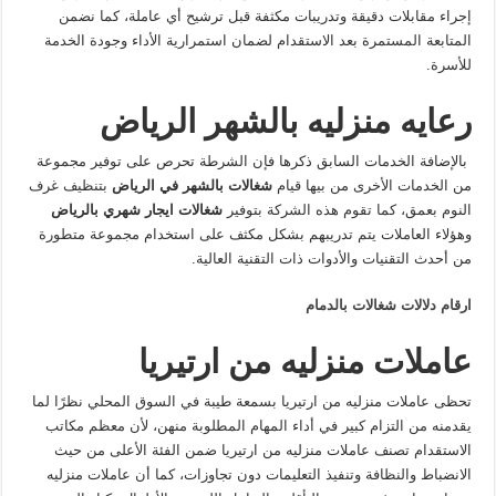
إجراء مقابلات دقيقة وتدريبات مكثفة قبل ترشيح أي عاملة، كما نضمن
المتابعة المستمرة بعد الاستقدام لضمان استمرارية الأداء وجودة الخدمة
للأسرة.
رعايه منزليه بالشهر الرياض
بالإضافة الخدمات السابق ذكرها فإن الشرطة تحرص على توفير مجموعة
من الخدمات الأخرى من بيها قيام
شغالات بالشهر في الرياض
بتنظيف غرف
النوم بعمق، كما تقوم هذه الشركة بتوفير
شغالات ايجار شهري بالرياض
وهؤلاء العاملات يتم تدريبهم بشكل مكثف على استخدام مجموعة متطورة
من أحدث التقنيات والأدوات ذات التقنية العالية.
ارقام دلالات شغالات بالدمام
عاملات منزليه من ارتيريا
تحظى عاملات منزليه من ارتيريا بسمعة طيبة في السوق المحلي نظرًا لما
يقدمنه من التزام كبير في أداء المهام المطلوبة منهن، لأن معظم مكاتب
الاستقدام تصنف عاملات منزليه من ارتيريا ضمن الفئة الأعلى من حيث
الانضباط والنظافة وتنفيذ التعليمات دون تجاوزات، كما أن عاملات منزليه