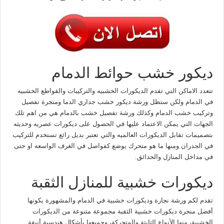
ديكور خشب حوائط الدمام
تتعدد الاماكن التي تقدم الديكورات الخشبيه والتركيبات والقواطع الخشبيه
في الدمام ولكن ستظل ورشة ديكور خشب جداري الدما ومنجرة تفصيل
وتركيب خشب الدمام وكذلك ورشة تفصيل خشب بالدمام هي من اهم تلك
الجهات التي يمكن الاعتماد عليها في الحصول على ديكورات عصريه وحديثه
بتصميمات تقابل الديكورات العالميه والتي تعتبر بديل رائع تستخدم للتركيب
في الجدران ومنها ما هو متحرك يوضع كفواصل في الغرف الواسعه او حتى
في مداخل المنازل والحدائق.
ديكورات خشبية للمنازل الثقبة
تقدم لكم ورشة نجارة وديكورات خشبية في الدمام والمشهورة بكونها
أفضل منجرة ديكورات خشبية الثقبة مجموعة متنوعة من الديكورات
الخشبية، منها الأنواع الثابتة والمتحركة، وجميعها بأشكال هندسية أنيقة