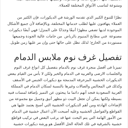
ومتنوعة لتناسب الأذواق المختلفة للعملاء.
نظرًا للتنوع الكبير الذي تقدمه الورشة في الديكورات، فإن الكثير من
العملاء يتهافتون عليها لطلب خدماتها المختلفة، وبالإضافة لأن جميع الأشكال
الموجودة لديها تضفي مظهرًا أنيقًا وجذابًا على المنزل؛ فهي أيضًا ديكورات
مصنوعة
فني مطابخ المنيوم بالرياض
من خامات عالية الجودة وجميعها
مستوردة من الخارج؛ لذلك تظل على حالها حتى وإن مر عليها زمن طويل.
تفصيل غرف نوم ملابس الدمام
تميزنا فى أفضل منجرة غرف نوم بالدمام بتفصيل كل انواع غرف النوم
والجلسات الارضى والعربيه فى الدمام والخبر ولكن لا بأس من القيام ببعض
الديكورات الخشبية المزخرفة المدمجة مع ديكورات الجبس في الأسقف
وكذلك في المجالس والصالات وغيرها بالنسبة لسكان الدمام في المملكة
العربية السعودية فنجد أنهم دائما ما يبحثون عن التميز بإضافة لمسات فنيه
بسيطه ولكنها يمكن أن تجعل البيت ذو مظهر أنيق وجميل مع مجموعة من
الإضاءات الهادئة ومن أهم الديكورات الخشبية التي أصبح يعتمد عليها هي
القواطع والفواصل الخشبيه وعليه أصبحت الآن اعمال خشبية في الدمام
من الأمور الهامة التي يتم البحث عنها قد يرغب البعض في تركيب قواطع
خشبية بالشرقية في تلك الحالة الحل الأفضل هو ورشة ديكورات خشبية