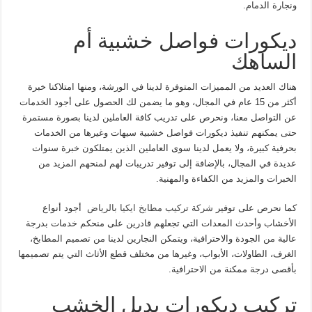
ونجارة الدمام.
ديكورات فواصل خشبية أم
الساهك
هناك العديد من المميزات المتوفرة لدينا في الورشة، ومنها امتلاكنا خبرة
أكثر من 15 عام في المجال، وهو ما يضمن لك الحصول على أجود الخدمات
عن التواصل معنا، ونحرص على تدريب كافة العاملين لدينا بصورة مستمرة
حتى يمكنهم تنفيذ ديكورات فواصل خشبية سيهات وغيرها من الخدمات
بحرفية كبيرة، ولا يعمل لدينا سوى العاملين الذين يمتلكون خبرة سنوات
عديدة في المجال، بالإضافة إلى توفير تدريبات لهم لمنحهم المزيد من
الخبرات والمزيد من الكفاءة والمهنية.
كما نحرص على توفير
شركة تركيب مطابخ ايكيا بالرياض
أجود أنواع
الأخشاب وأحدث المعدات التي تجعلهم قادرين على منحكم خدمات بدرجة
عالية من الجودة والاحترافية، ويتمكن النجارين لدينا من تصميم المطابخ،
الغرف، الطاولات، الأبواب، وغيرها من مختلف قطع الأثاث التي يتم تصميمها
بأقصى درجة ممكنة من الاحترافية.
تركيب ديكورات بديل الخشب