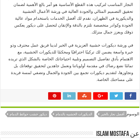
النجار المناسب لتركيب هذه القطع الأساسية هو أمر بالغ الأهمية لضمان
تحقيق التصميم المثالي والجودة العالية في ورشة الأعمال الخشبية
والديكورية في الظهران، نقدم لك أفضل الخدمات باستخدام مواد عالية
الجودة وكوادر متخصصة تلتزم بالدقة والإتقان لتحصل على ديكور يعكس
ذوقك ويعزز جمال منزلك.
في ورشة ديكورات خشبية العزيزية في الخبر لدينا فريق عمل محترف وذو
خبرة واسعة يضمن لك تركيبًا احترافيًا ومحكمًا للديكورات الخشبية، مع
الاهتمام بأدق تفاصيل التصميم وتلبية احتياجاتك الخاصة بالشكل الذي تريده
تمامًا نضع رضاك في مقدمة أولوياتنا ونعمل جاهدين لتحقيق توقعاتك بل
وتجاوزها، لتقديم ديكورات تجمع بين الجودة والجمال وتضفي لمسة فريدة
على مساحتك الخاصة.
الوسوم
أفضل نجار بالخبر
الديكورات الخشبيه بالدمام
ديكور خشب حوائط الدمام
عن Islam mostafa