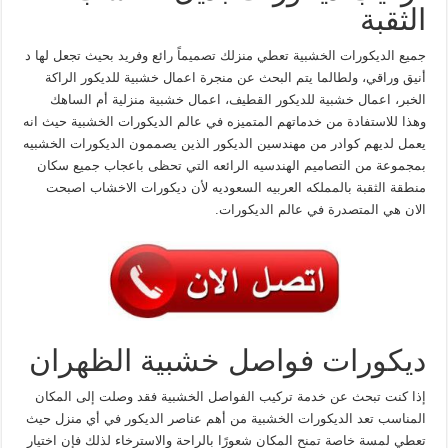
الثقبة
جميع الديكورات الخشبية تعطي منزلك تصميماً رائع وفريد بحيث تجعل لها د
أنيق وراقي، ولطالما يتم البحث عن منجرة اعمال خشبية للديكور الراكة
الخبر، اعمال خشبية للديكور القطيف، اعمال خشبية منزلية أم الساهك
وهذا للاستفادة من خدماتهم المتميزه في عالم الديكورات الخشبية حيث انه
يعمل لديهم كوادر من مهندسين الديكور الذين يصممون الديكورات الخشبيه
بمجموعة من التصاميم الهندسيه الرائعه التي تحظى باعجاب جميع سكان
منطقة الثقبة بالمملكه العربيه السعوديه لأن ديكورات الاخشاب اصبحت
الان هي المتصدرة في عالم الديكورات.
ديكورات فواصل خشبية الظهران
إذا كنت تبحث عن خدمة تركيب الفواصل الخشبية فقد وصلت إلى المكان
المناسب تعد الديكورات الخشبية من أهم عناصر الديكور في أي منزل حيث
تعطي لمسة خاصة تمنح المكان شعورًا بالراحة والاسترخاء لذلك فإن اختيار