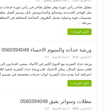
5 فبراير، 2026
حداد القطيف والجبيل
0
مقاول هناجر رأس تنورة يوفر مقاول هناجر في رأس تنورة خدمات متكامل
مثل الهناجر الحديدية، وشينكو، والساندويتش بانل، ويتميز أفضل مق
تصميمات قوية وعملية تتحمل الظروف المناخية المختلفة في المنطقة،
بمرحلة …
أكمل القراءة »
ورشة حداده والمنيوم الاحساء 0560394048
5 فبراير، 2026
حداد الاحساء
0
ورشة حداد النعيرية مع التنوع الكبير في الأحياء، يسعى الحدادون إل
فعلى سبيل المثال، يمكن الاعتماد على ورشة حداد النعيرية لتنفيذ كاف
احترافية كما يقدم حداد النعيرية ابواب خدمات متخصصة في تصميم 
أكمل القراءة »
مظلات وسواتر بقيق 0560394048
5 فبراير، 2026
حداد الاحساء
0