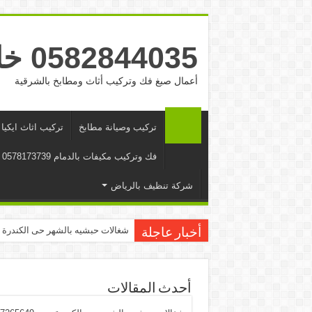
0582844035 خادمات بالشهر الرياض والدمام وجده
أعمال صبغ فك وتركيب أثاث ومطابخ بالشرقية
تركيب وصيانة مطابخ
تركيب اثاث ايكيا
فك وتركیب مكیفات بالدمام 0578173739
شركة تنظيف بالرياض
شغالات حبشيه بالشهر حى الكندرة جده 65649
أخبار عاجلة
أحدث المقالات