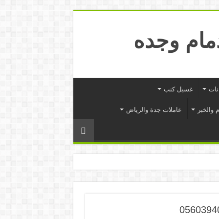
نات
غسيل كنب
 والخبر
عاملات جدة والرياض