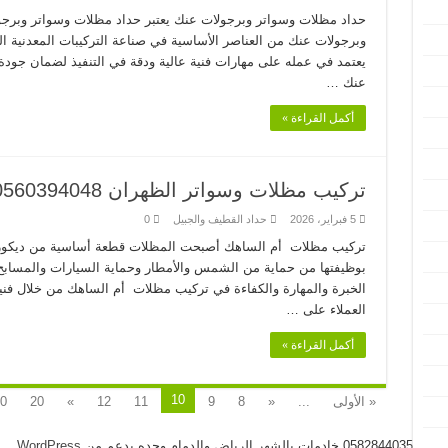
حداد مظلات وسواتر وبرجولات عنك يعتبر حداد مظلات وسواتر وبر
وبرجولات عنك من العناصر الأساسية في صناعة التركيبات المعدنية 
يعتمد في عمله على مهارات فنية عالية ودقة في التنفيذ لضمان جودة 
عنك …
أكمل القراءة »
تركيب مظلات وسواتر الظهران 0560394048
5 فبراير، 2026
حداد القطيف والجبيل
0
تركيب مظلات أم الساهك أصبحت المظلات قطعة أساسية من ديكور ال
بوظيفتها من حماية من الشمس والأمطار وحماية السيارات والمسا
الخبرة والمهارة والكفاءة في تركيب مظلات أم الساهك من خلال ف
العملاء على …
أكمل القراءة »
10
« الأولى
...
«
8
9
11
12
»
20
0
0582844035 خادمات بالشهر الرياض والدمام وجده بدعم من
WordPress