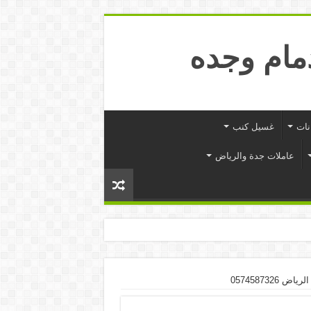
نات
غسيل كنب
عاملات جدة والرياض
057458732