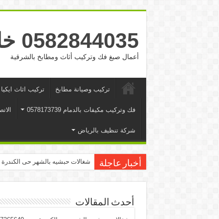
0582844035 خادمات بالشهر الرياض والدمام وجده
أعمال صبغ فك وتركيب أثاث ومطابخ بالشرقية
تركيب وصيانة مطابخ
تركيب اثاث ايكيا
فك وتركیب مكیفات بالدمام 0578173739
الاتص
شركة تنظيف بالرياض
شغالات حبشيه بالشهر حى الكندرة جده 65649
أخبار عاجلة
أحدث المقالات