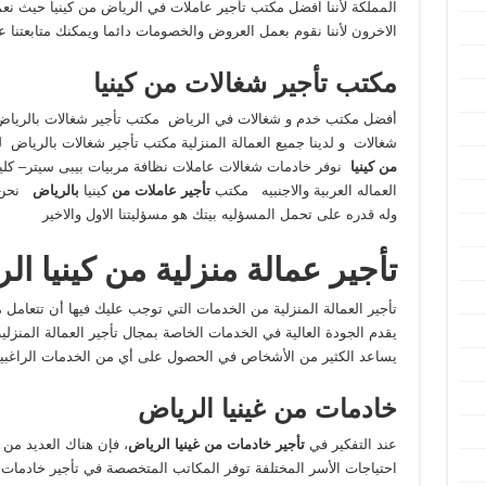
المملكة لأننا افضل مكتب تأجير عاملات في الرياض من كينيا حيث نع
الاخرون لأننا نقوم بعمل العروض والخصومات دائما ويمكنك متابعتنا عب
مكتب تأجير شغالات من كينيا
أفضل مكتب خدم و شغالات في الرياض مكتب تأجير شغالات بالرياض ي
شغالات و لدينا جميع العمالة المنزلية مكتب تأجير شغالات بالرياض لد
من كينيا
نوفر خادمات شغالات عاملات نظافة مربيات بيبى سيتر– كلي
العماله العربية والاجنبيه مكتب
تأجير عاملات من
كينيا
بالرياض
نحن ن
وله قدره على تحمل المسؤليه بيتك هو مسؤليتنا الاول والاخير
تأجير عمالة منزلية من كينيا ال
تأجير العمالة المنزلية من الخدمات التي توجب عليك فيها أن تتعامل
يقدم الجودة العالية في الخدمات الخاصة بمجال تأجير العمالة المنزلي
يساعد الكثير من الأشخاص في الحصول على أي من الخدمات الراغبين 
خادمات من غينيا الرياض
عند التفكير في
تأجير خادمات من غينيا الرياض
، فإن هناك العديد من ا
احتياجات الأسر المختلفة توفر المكاتب المتخصصة في تأجير خادمات