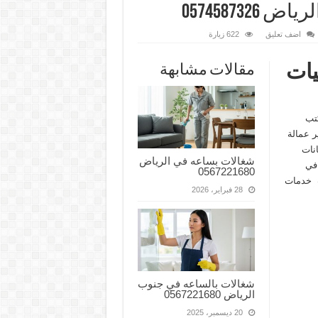
05745873
اضف تعليق
622 زيارة
يات
مقالات مشابهة
تب
ر عمالة
نات
شغالات بساعه في الرياض
في
0567221680
تب خدمات
28 فبراير، 2026
شغالات بالساعه في جنوب
الرياض 0567221680
20 ديسمبر، 2025