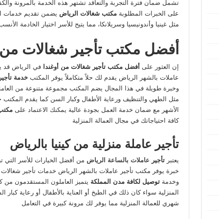
تشمل ضمان فترة التجربة والتعاقد تشتهر هذه الخدمة بالمرونة والكفاء
على الخبرات المطلوبة
مكتب شغالات الرياض
يضمن تقديم خدمات اح
مثل غينيا وأندونيسيا وسريلانكا، مما يتيح للأسر اختيار الخادمة الأنسب
أفضل مكتب تأجير شغالات من أ
إن العثور على
أفضل مكتب تأجير شغالات من أوغندا
في الرياض قد يكو
عاملات بالشهر الرياض يقدم لك حلاً متكاملاً يوفر المكتب
خدمة
تأجير
وخبرة طويلة في هذا المجال يضم المكتب مجموعة متنوعة من العام
مثل الطهي والتنظيف ورعاية الأطفال وكبار السن كما يقدم المكتب خدم
الأشهر مع ضمان خدمة العمل بجودة عالية يمكنك الاعتماد على
مكتب 
كافة احتياجاتك في مجال العمالة المنزلية
تأجير عاملة منزلية من كينيا بالرياض
يعتبر
تأجير
عاملات بالساعة الرياض
من أفضل الخيارات للأسر التي ت
خبرة يوفر مكتب تأجير عاملات بالشهر الرياض خدمات تأجير شغالات م
وخدمة
توصيل لكافة مدن المملكة
يتميز العاملون المستقدمون من كيني
المنزلية سواء كان ذلك في الطبخ أو العناية بالأطفال أو رعاية كبار ا
شهري للعمالة المنزلية مما يوفر لك مرونة كبيرة في التعامل