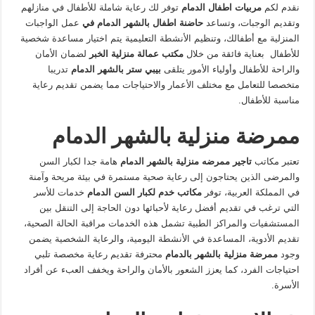
نقدم لكم
مربيات اطفال الدمام
توفر لك رعاية شاملة للأطفال في منازلهم
وتقديم الوجبات، وتساعد
حاضنة اطفال بالشهر الدمام في
عمل الواجبات
المنزلية مع أطفالك، وتنظيم الأنشطة التعليمية يتم اختيار مساعدة شخصية
للأطفال بعناية فائقة من خلال
مكتب عمالة منزلية الخبر
لضمان الأمان
والراحة للأطفال وأولياء الأمور يتلقى
بيبي ستر بالشهر الدمام
تدريبا
متخصصا للتعامل مع مختلف الأعمار والاحتياجات مما يضمن تقديم رعاية
مناسبة للأطفال.
ممرضة منزلية بالشهر الدمام
تعتبر مكاتب
تاجير ممرضه منزلية بالشهر الدمام
هامة جدا لكبار السن
والمرضى الذين يحتاجون إلى رعاية صحية مستمرة في بيئة مريحة وآمنة
في المملكة العربية، توفر
مكاتب خدم لكبار السن الدمام
خدمات للأسر
التي ترغب في تقديم أفضل رعاية لأحبائها دون الحاجة إلى التنقل بين
المستشفيات والمراكز الطبية تشمل هذه الخدمات مراقبة الحالة الصحية،
تقديم الأدوية، المساعدة في الأنشطة اليومية، والرعاية الشخصية يضمن
وجود
ممرضة منزلية بالشهر بالدمام
محترفة تقديم رعاية مخصصة تلبي
احتياجات الفرد، كما يعزز الشعور بالأمان والراحة ويخفف العبء عن أفراد
الأسرة.