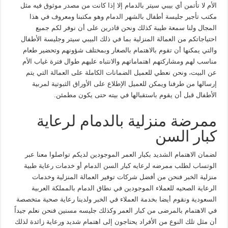
الأم لا تأتمن أي بيبي سيتر بالدمام إلا إذا كانت من مصدر موثوق فيه مثل
مكتب تأجير جليسة أطفال بالشهر الدمام وهو مكتبنا ومعروف في هذا
المجال ولنا سمعة طيبة كذلك ونحن قادرين على أن نوفر لكم جميع
احتياجاتكم من العمالة المنزلية بما في ذلك البيبي سيتر وجليسة الأطفال
والتي يمكنها أن تقوم بالاهتمام بالصغار وبمختلف شؤونهم وتحضير طعام
مناسب لهم ومشاركتهم اهتماماتهم والانتباه عليهم طوال فترة غياب الأم
عن البيت، ونحن نعطي للعميل الضمانات الكاملة على العمالة التي يتم
إرسالها من طرفنا ويمكن للعميل الإطلاع على الأوراق الثبوتية لمربية
الأطفال قبل أن يقوم باستقبالها في بيته حتى يكون مطمئن.
ممرضة منزلية بالدمام لرعاية
كبار السن
لضمان الاهتمام الشديد بكبار العمر الموجودين لديكم تواصلوا معنا عبر
الوتساب لطلب ممرضه لرعايه كبار السن الدمام أو خدمات رعاية طبية
منزلية الخبر فنحن من أفضل شركات توفير العمالة المنزلية وخدمات
الرعاية الصحيه للعملاء الموجودين في نطاق الدمام بالمملكة العربية
السعودية ونقوم أيضا بخدمة العملاء في الخبر ولدينا رعاية صحية متخصصة
في الاهتمام بالمرضى من كبار العمر وكذلك جليسه مسنين فنحن نعلم جيداً
أن مثل تلك النوع من الأفراد يحتاجون إلى اهتمام شديد ورعاية زائدة لذلك