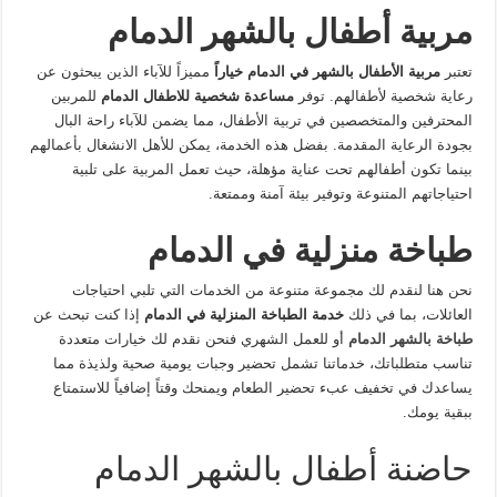
مربية أطفال بالشهر الدمام
تعتبر
مربية الأطفال بالشهر في الدمام خياراً
مميزاً للآباء الذين يبحثون عن
رعاية شخصية لأطفالهم. توفر
مساعدة شخصية للاطفال الدمام
للمربين
المحترفين والمتخصصين في تربية الأطفال، مما يضمن للآباء راحة البال
بجودة الرعاية المقدمة. بفضل هذه الخدمة، يمكن للأهل الانشغال بأعمالهم
بينما تكون أطفالهم تحت عناية مؤهلة، حيث تعمل المربية على تلبية
احتياجاتهم المتنوعة وتوفير بيئة آمنة وممتعة.
طباخة منزلية في الدمام
نحن هنا لنقدم لك مجموعة متنوعة من الخدمات التي تلبي احتياجات
العائلات، بما في ذلك
خدمة الطباخة المنزلية في الدمام
إذا كنت تبحث عن
طباخة بالشهر الدمام
أو للعمل الشهري فنحن نقدم لك خيارات متعددة
تناسب متطلباتك، خدماتنا تشمل تحضير وجبات يومية صحية ولذيذة مما
يساعدك في تخفيف عبء تحضير الطعام ويمنحك وقتاً إضافياً للاستمتاع
ببقية يومك.
حاضنة أطفال بالشهر الدمام