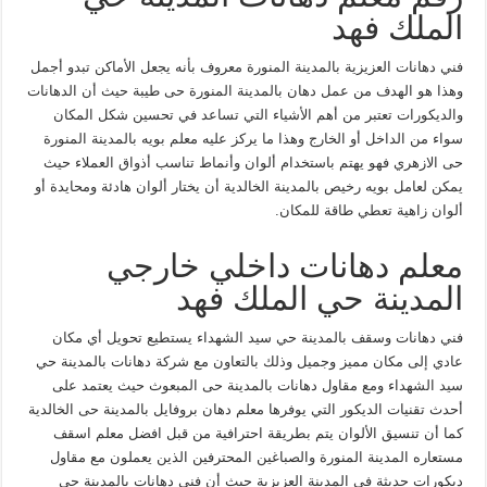
الملك فهد
فني دهانات العزيزية بالمدينة المنورة معروف بأنه يجعل الأماكن تبدو أجمل
وهذا هو الهدف من عمل دهان بالمدينة المنورة حى طيبة حيث أن الدهانات
والديكورات تعتبر من أهم الأشياء التي تساعد في تحسين شكل المكان
سواء من الداخل أو الخارج وهذا ما يركز عليه معلم بويه بالمدينة المنورة
حى الازهري فهو يهتم باستخدام ألوان وأنماط تناسب أذواق العملاء حيث
يمكن لعامل بويه رخيص بالمدينة الخالدية أن يختار ألوان هادئة ومحايدة أو
ألوان زاهية تعطي طاقة للمكان.
معلم دهانات داخلي خارجي
المدينة حي الملك فهد
فني دهانات وسقف بالمدينة حي سيد الشهداء يستطيع تحويل أي مكان
عادي إلى مكان مميز وجميل وذلك بالتعاون مع شركة دهانات بالمدينة حي
سيد الشهداء ومع مقاول دهانات بالمدينة حى المبعوث حيث يعتمد على
أحدث تقنيات الديكور التي يوفرها معلم دهان بروفايل بالمدينة حى الخالدية
كما أن تنسيق الألوان يتم بطريقة احترافية من قبل افضل معلم اسقف
مستعاره المدينة المنورة والصباغين المحترفين الذين يعملون مع مقاول
ديكورات حديثة في المدينة العزيزية حيث أن فني دهانات بالمدينة حي