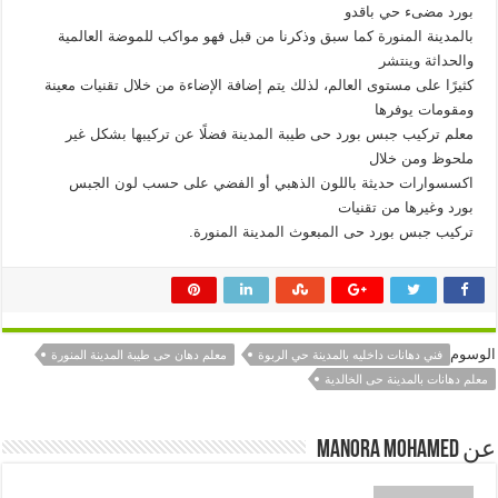
بورد مضىء حي باقدو
بالمدينة المنورة كما سبق وذكرنا من قبل فهو مواكب للموضة العالمية
والحداثة وينتشر
كثيرًا على مستوى العالم، لذلك يتم إضافة الإضاءة من خلال تقنيات معينة
ومقومات يوفرها
معلم تركيب جبس بورد حى طيبة المدينة فضلًا عن تركيبها بشكل غير
ملحوظ ومن خلال
اكسسوارات حديثة باللون الذهبي أو الفضي على حسب لون الجبس
بورد وغيرها من تقنيات
تركيب جبس بورد حى المبعوث المدينة المنورة.
الوسوم
فني دهانات داخليه بالمدينة حي الربوة
معلم دهان حى طيبة المدينة المنورة
معلم دهانات بالمدينة حى الخالدية
عن manora mohamed