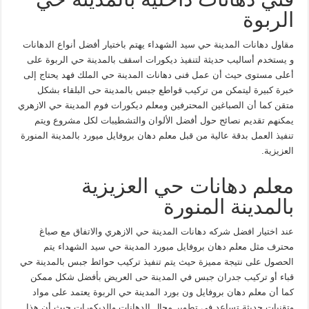
الربوة
مقاول دهانات المدينة حي سيد الشهداء يهتم باختيار أفضل أنواع الدهانات
و يستخدم أساليب حديثة لتنفيذ ديكورات اسقف بالمدينة حي الربوة على
أعلى مستوى حيث أن عمل فنى دهانات المدينة حي الملك فهد يحتاج إلى
خبرة كبيرة ليتمكن من تركيب قواطع جبس بالمدينة حى البلقاء بشكل
متقن كما أن الصباغين المحترفين ومعلم ديكورات فوم المدينة حي الازهري
يمكنهم تقديم نصائح حول أفضل الألوان والتشطيبات لكل مشروع ويتم
تنفيذ العمل بدقة عالية من قبل معلم دهان بروفايل ميورد بالمدينة المنورة
العزيزية.
معلم دهانات حي العزيزية
بالمدينة المنورة
عند اختيار افضل شركه دهانات المدينة حي الازهري والاتفاق مع صباغ
محترف مثل معلم دهان بروفايل مبورد المدينة حي سيد الشهداء يتم
الحصول على نتيجة مميزة حيث يتم تنفيذ تركيب حوائط جبس بالمدينة حي
قباء أو تركيب جدران جبس في المدينة حى العريض بأفضل شكل ممكن
كما أن معلم دهان بروفايل ون بورد المدينة حي الربوة يعتمد على مواد
وتقنيات حديثة تساعد في تطوير مجال الدهانات والديكورات حيث أن هذا