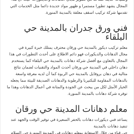
المجال يشهد تطورا مستمرا و ظهور مواد جديدة دائما مثل الخدمات التي
تقدمها شركة تركيب اسقف معلقة بالمدينة المنورة.
فني ورق جدران بالمدينة حي
البلقاء
معلم تركيب ديكور بالمدينة حي ورقان محترف يمتلك خبرة كبيرة في
مجال الدهانات والديكورات فهو دائم الاطلاع على أحدث التطورات في هذا
المجال بالتعاون مع أفضل شركة دهانات بالمدينة حي البلقاء كما يستخدم
دهان داخلي في المدينة حي ورقان أحدث المواد والتقنيات لضمان نتائج
مثالية في دهان بروفايل بالمدينة حي الربوة كما أن لديه معرفة واسعة
بالدهانات المقاومة للبكتيريا والرطوبة والدهانات الصديقة للبيئة مما يجعله
الخيار الأمثل لكل من يبحث عن الجودة والمتانة في أعمال الدهانات وهذا ما
توفره شركة دهانات بالمدينة المنورة.
معلم دهانات المدينة حي ورقان
يساعد فني ديكورات دهانات بالحفر السعيرة في توفير الوقت والجهد عند
تنفيذ دهانات بالمدينة
حي قباء من خلال الاستعانة بمعلم دهانات في المدينة المنورة حي السلام