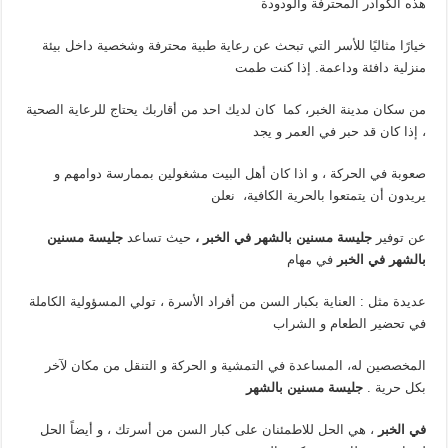
هذه الكوادر المحترفة والودودة
خيارًا مثاليًا للأسر التي تبحث عن رعاية طبية محترفة وشخصية داخل بيئة
منزلية دافئة وداعمة. إذا كنت طمت
من سكان مدينة الخبر، كما كان لديك احد من أقاربك يحتاج للرعاية الصحية
، إذا كان قد حبر في العمر و يجد
صعوبة في الحركة ، و اذا كان أهل البيت مشغولين بممارسة دوامهم و
يريدون أن يتمتعوا بالحرية الكافية،
نعلن
عن توفير
جليسة مسنين بالشهر في الخبر ،
حيث تساعد
جليسة مسنين
بالشهر في الخبر
في مهام
عديدة مثل : العناية بكبار السن من أفراد الأسرة ، تولي المسؤولية الكاملة
في تحضير الطعام و الشراب
المخصصين له، المساعدة في التمشية و الحركة و التنقل من مكان لآخر
بكل حرية .
جليسة مسنين بالشهر
في الخبر
، هي الحل للاطمئنان على كبار السن من أسرتك ، و أيضاً الحل