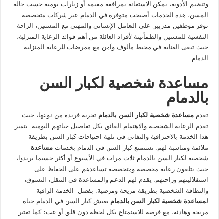
وتنظيم الأدوية، يمكن الاستعانة بمرافقة مقيمة أو زيارات يومية حسب حالة
المسن، هذه الخدمات أصبحت متوفرة في الدمام عبر شركات متخصصة
توفر موظفين مدربين على التعامل الإنساني والمهني مع المسنين، الراحة
النفسية للمسنين والطمأنينة لأفراد العائلة من أهم فوائد الرعاية المنزلية،
حيث تبقى العناية في محيط مألوف وآمن مع ممرضات للرعاية المنزلية
الدمام .
مساعدة شخصية لكبار السن
بالدمام
تقدم
مساعدة شخصية لكبار السن بالدمام
تجربة فريدة من نوعها، حيث
تقدم الرعاية الشخصية والاهتمام الفائق بكل تفاصيل حياتهم اليومية. يتميز
هذا الخدمة بالاحترافية والتفاني في تلبية احتياجات كبار السن بطريقة
ملائمة ومناسبة لهم. تستمتع كبار السن في الدمام بخدمات
مساعدة
شخصية لكبار السن بالدمام ثلاث مرات في الأسبوع أو أكثر حسبما يريدوا،
حيث يتلقون رعاية مخصصة ومتخصصة تساعدهم على الحفاظ على
استقلاليتهم وراحتهم. يقدم لهم الدعم والمساعدة في التنقل، التسوق،
والنظافة الشخصية بطريقة مريحة ومرضية. بفضل الخدمة الراقية
ل
مساعدة شخصية لكبار السن بالدمام
يعيش كبار السن في الدمام حياة
مريحة وهادئة، مع فرصة للاستمتاع بكل لحظة دون قلق أو عبء.كما تعتبر