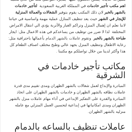
اهم مكتب تأجير خادمات
في المملكة العربية السعودية
لتأجير خادمات
بالشهر
بالخبر
لان ذلك المكتب يقوم بتوفير
الشغالات والعمالة المنزلية
للإيجار في الشهر
حيث يعد تنظيف المنازل عملية مهمة واساسية في حياتنا
لاننا نعلم ان إهمال المنزل وتراكم الغبار والأتربة يؤدي الي انتقال الامراض
المختلفة لذا لا ضرر من توظيف من يساعدكم في هذه الاعمال مثل: ايجار
طباخة بالشهر بالخبر
وتقوم
عاملات بالشهر الدمام
بأعمالها باحترافية مثل:
رعاية الاطفال وتنظيف المنزل بجهد عالي وطبخ مختلف اصناف الطعام كل
هذا وأكثر لدينا من خلال تواصلكم مع مكتبنا .
مكاتب تأجير خادمات في
الشرقية
المبادرة والإبداع لعمل شغالات بالشهر الظهران ومدى تقييم مدى قدرة
عاملات نظافه بالشهر الظهران و خادمات بالشهر الظهران على اتخاذ
المبادرة والقدرة على التفكير الإبداعي في أداء مهام عاملات منزل بالشهر
الظهران ومدى امكانياتها في إبداعية لتحسين العمل المنزلي مع عامله
منزليه بالشهر الظهران.
عاملات تنظيف بالساعه بالدمام