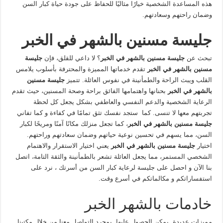
هذه المساعدة الشخصية خيارًا مثاليًا للحفاظ على جودة حياة كبار السن
وضمان راحتهم وسعادتهم.
جليسة مسنين بالشهر في الخبر
تبحث عن
جليسة مسنين بالشهر في الخبر
؟ لا داعي للقلق، فإن
جليسة
مسنين بالشهر في الخبر
تقدم خدماتها المميزة والمحترفة بأسلوب يلامس
القلب ويبث الراحة والطمأنينة في نفوس العائلة. تتميز
جليسة مسنين
بالشهر في الخبر
بحنانها واهتمامها الفائق براحة وصحة المسنين، حيث تقدم
الرعاية الشخصية والدعم النفسي والعاطفي بشكل يجعل كل لحظة
تجربتهم معها لا تنسى. كما ستجد نفسك تثق تمامًا في كفاءة و كما تفاني
جليسة مسنين بالشهر في الخبر
، كما تجعل منزلك مكانًا آمنًا ومريحًا لكبار
السن، مما يسهم في تحسين نوعية حياتهم وضمان سعادتهم وراحتهم.
اختيار
جليسة مسنين بالشهر في الخبر
يعني اختيار الاستقرار والاهتمام
الشخصي المستمر، مما يجعل العائلة تشعر بالطمأنينة والثقة التامة، اتصل
بنا الآن و احصل على جليسة لرعاية كبار السن من أسرتك ، نرد على
استفساراتكم و مكالماتكم في أسرع وقت.
خادمات بالشهر الخبر
مميزات عديدة يمكن الحصول عليها بمجرد التواصل معنا من خلال مكتبنا