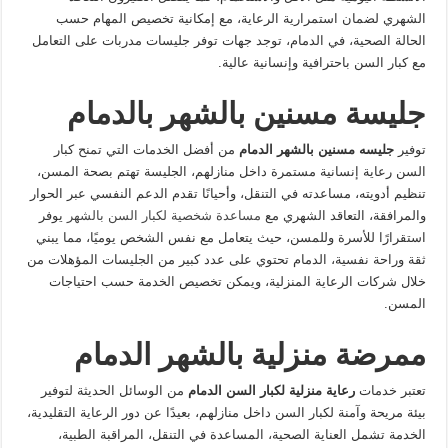
الشهري لضمان استمرارية الرعاية، مع إمكانية تخصيص المهام حسب
الحالة الصحية، في الدمام، توجد جهات توفر جليسات مدربات على التعامل
مع كبار السن باحترافية وإنسانية عالية.
جليسة مسنين بالشهر بالدمام
توفير
جليسه مسنين بالشهر الدمام
من أفضل الخدمات التي تمنح كبار
السن رعاية إنسانية مستمرة داخل منازلهم، الجليسة تهتم بصحة المسن،
تنظيم أدويته، مساعدته في التنقل، وأحيانًا تقدم الدعم النفسي عبر الحوار
والمرافقة، التعاقد الشهري مع
مساعدة شخصية لكبار السن بالشهر
يوفر
استقرارًا للأسرة وللمسن، حيث يتعامل مع نفس الشخص يوميًا، مما يبني
ثقة وراحة نفسية، الدمام تحتوي على عدد كبير من الجليسات المؤهلات من
خلال شركات الرعاية المنزلية، ويمكن تخصيص الخدمة حسب احتياجات
المسن.
ممرضة منزلية بالشهر الدمام
تعتبر خدمات
رعاية منزلية لكبار السن الدمام
من الوسائل الحديثة لتوفير
بيئة مريحة وآمنة لكبار السن داخل منازلهم، بعيدًا عن دور الرعاية التقليدية،
الخدمة تشمل العناية الصحية، المساعدة في التنقل، المراقبة الطبية،