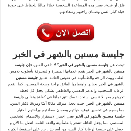
قلق أو عبء. تعتبر هذه المساعدة الشخصية خيارًا مثاليًا للحفاظ على جودة
حياة كبار السن وضمان راحتهم وسعادتهم.
جليسة مسنين بالشهر في الخبر
تبحث عن
جليسة مسنين بالشهر في الخبر
؟ لا داعي للقلق، فإن
جليسة
مسنين بالشهر في الخبر
تقدم خدماتها المميزة والمحترفة بأسلوب يلامس
القلب ويبث الراحة والطمأنينة في نفوس العائلة. تتميز
جليسة مسنين
بالشهر في الخبر
بحنانها واهتمامها الفائق براحة وصحة المسنين، كما تقدم
الرعاية الشخصية والدعم النفسي والعاطفي بشكل يجعل كل لحظة
تجربتهم معها لا تنسى. ستجد نفسك تثق تمامًا في كفاءة وتفاني
جليسة
مسنين بالشهر في الخبر
، حيث تجعل منزلك مكانًا آمنًا ومريحًا لكبار السن،
مما يسهم في تحسين نوعية حياتهم وضمان سعادتهم وراحتهم. اختيار
جليسة مسنين بالشهر في الخبر
يعني اختيار الاستقرار والاهتمام الشخصي
المستمر، مما يجعل العائلة تشعر بالطمأنينة والثقة التامة، اتصل بنا الآن و
احصل على جليسة لرعاية كبار السن من أسرتك ، نرد على استفساراتكم و