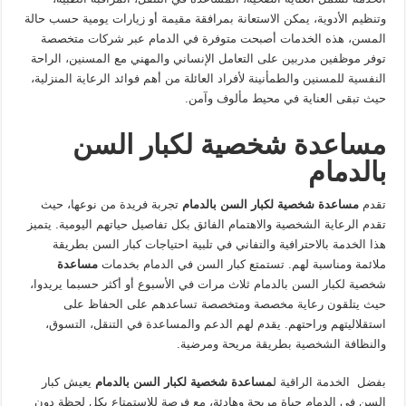
وتنظيم الأدوية، يمكن الاستعانة بمرافقة مقيمة أو زيارات يومية حسب حالة
المسن، هذه الخدمات أصبحت متوفرة في الدمام عبر شركات متخصصة
توفر موظفين مدربين على التعامل الإنساني والمهني مع المسنين، الراحة
النفسية للمسنين والطمأنينة لأفراد العائلة من أهم فوائد الرعاية المنزلية،
حيث تبقى العناية في محيط مألوف وآمن.
مساعدة شخصية لكبار السن
بالدمام
تقدم
مساعدة شخصية لكبار السن بالدمام
تجربة فريدة من نوعها، حيث
تقدم الرعاية الشخصية والاهتمام الفائق بكل تفاصيل حياتهم اليومية. يتميز
هذا الخدمة بالاحترافية والتفاني في تلبية احتياجات كبار السن بطريقة
ملائمة ومناسبة لهم. تستمتع كبار السن في الدمام بخدمات
مساعدة
شخصية لكبار السن بالدمام ثلاث مرات في الأسبوع أو أكثر حسبما يريدوا،
حيث يتلقون رعاية مخصصة ومتخصصة تساعدهم على الحفاظ على
استقلاليتهم وراحتهم. يقدم لهم الدعم والمساعدة في التنقل، التسوق،
والنظافة الشخصية بطريقة مريحة ومرضية.
بفضل الخدمة الراقية ل
مساعدة شخصية لكبار السن بالدمام
يعيش كبار
السن في الدمام حياة مريحة وهادئة، مع فرصة للاستمتاع بكل لحظة دون