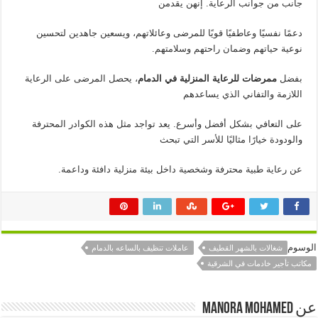
جانب من جوانب الرعاية. إنهن يقدمن
دعمًا نفسيًا وعاطفيًا قويًا للمرضى وعائلاتهم، ويسعين جاهدين لتحسين
نوعية حياتهم وضمان راحتهم وسلامتهم.
بفضل
ممرضات للرعاية المنزلية في الدمام
، يحصل المرضى على الرعاية
اللازمة والتفاني الذي يساعدهم
على التعافي بشكل أفضل وأسرع. يعد تواجد مثل هذه الكوادر المحترفة
والودودة خيارًا مثاليًا للأسر التي تبحث
عن رعاية طبية محترفة وشخصية داخل بيئة منزلية دافئة وداعمة.
الوسوم
شغالات بالشهر القطيف
عاملات تنظيف بالساعه بالدمام
مكاتب تأجير خادمات في الشرقية
عن manora mohamed