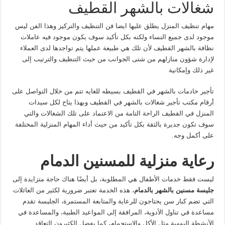
شغالات بالشهر القطيف
مهام تنظيف المنزل يطلق عليها ايضا فن التنظيف والتركيز وهذا الفن ليس
موجود لدى جميع النساء ولكنه بكل تأكيد سوف يكون موجود فيه عاملات
نظافة بالشهر القطيف لأن تلك هي طبيعة عملها يتم تواجدها لدى العملاء
لإدارة شؤون منازلهم من شتى الجوانب من حيث التنظيف والترتيب إلى
غير ذلك وإمكانية
تأجير خادمات بالشهر في القطيف بسيطه للغايه تتم من خلال التواصل على
أرقام مكتب تأجير شغالات بالشهر في القطيف وبهذا يتاح لكل سيدات
المنزل في القطيف الراحة التامة من الاعتماد على تلك الشغالات والتي
سوف تكون جديرة بالثقة بكل تأكيد من حيث أداء المهام المنزلية المختلفة
على أكمل وجه.
رعاية منزلية للمسنين الدمام
ليست فقط خدمات الأطفال هي المطلوبة، بل أيضًا هناك حاجة متزايدة إلى
جليسة مسنين بالشهر بالدمام
، هذه الخدمة تعتبر ضرورية لكثير من العائلات
التي تضم كبار سن يحتاجون للرعاية والمتابعة المستمرة، الجليسة تقدم
مساعدة في تناول الأدوية، المرافقة إلى المواعيد الطبية، والمساعدة في
الأنشطة اليومية مثل الأكل والاستحمام، كما يفضل الكثيرون التعاقد