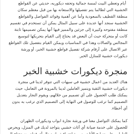
أيام وتعطي البيت لمسة جمالية وتحفه ديكوريه، حديثي عن القواطع
الخشبية التي لطالما يتم تفصيلها والاستعانه بها من قبل معظم سكان
منطقة القطيف بالسعودية وأما عن أهمية وفوائد الفواصل والقواطع
الخشبية سنجد أنها عديدة على سبيل المثال يمكن أن تستخدم في تقسيم
منطقة مفتوحه وكبيرة إلى جزئين والمميز فيها أنها يمكن تصميمها ثابتة
كانت أو متحركة حيث أن البعض قد يحتاج إلى القيام بتحريكها لتوسيع
المجالس والصالات وهذا في المناسبات ويمكن القيام بتفصيل تلك القواطع
عبر الاتصال على أرقام شركة تفصيل قواطع خشبية الخبر، أو ورشة
ديكورات خشبية للمنازل الخبر.
منجرة ديكورات خشبية الخبر
هناك العديد من اعمال خشبية في سيهات التي تتوفر لدينا في منجرة
ديكورات خشبية الثقبة ويتميز العاملين لدينا بالمرونة في التعامل، حيث
يمكنك طلب الحصول على أي تصميم من خلالهم، ويقوم النجار بتعديل
التصميم كما ترغب للوصول في النهاية إلى التصميم الذي ترغب به بدون
أي أخطاء.
كما يمكنك التواصل معنا في ورشة نجارة ابواب وديكورات الظهران
للحصول على خدمة صيانة أي أثاث خشبي يتواجد لديك في المنزل، ويحرص
العاملين على تصليح الأثاث بصورة احترافية واستبدال أي قطع منه تحتاج إلى