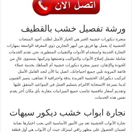
ورشة تفصيل خشب بالقطيف
منجرة ديكورات خشبية الخبر هي الخيار الأمثل لطلب أجود المنتجات
الخشبية إذ يعمل بها فريق من أمهر النجارين ذوي المعرفة الواسعة بمهارات
النجارة الحديثة واستخدام الأدوات والتقنيات المتطورة، نحن نقدم الخدمات
شاملة تشمل إصلاح الأبواب والدواليب وتصنيعها وتركيبها بمستوى عالٍ من
الجودة والإتقان، تتميز منجرة ديكورات خشبية أم الساهك بخدمة عملاء
فائقة المرونة تلبي جميع احتياجاتك، اتصل بنا الآن لتجد العامل الأمثل
لتركيب ديكوراتك الخشبية الفريدة بدقة واحترافية لا تضاهى، يتميز الفنيون
لدينا بسرعة الاستجابة الالتزام بتسليم العمل في المواعيد المتفق عليها
وتقديم أسعار تنافسية تناسب جميع الميزانيات مقارنة بأي مكان آخر يقدم
نفس هذه الخدمات.
نجارة ابواب خشب ديكور سيهات
نجارة الأبواب الخشبية تعد من الأمور الأساسية التي يجب اختيارها بعناية
لضمان الحصول على مظهر راقي لمنزلك حيث أن الأبواب هي أول قطعة