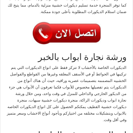
كما توفر المنجرة خدمة تسليم ديكورات خشبية منزلية بالدمام، مما يتيح لك
ضمان استلام الديكورات المطلوبة بأعلى جودة ممكنة.
ورشة نجارة ابواب بالخبر
الديكورات الخاصة بالأخشاب لا تتركز فقط على انواع الديكورات التي يتم
تركيبها في الحوائط أو في الأسقف المعلقه وغيرها من القواطع والفواصل
الخشبيه المصممه بتصميمات عصريه وراقيه، حيث أن هناك أنواع من
الديكورات يتم تفصيلها مخصوص للأبواب فكما تعرفون أن الأبواب هي جزء
من الديكور الخارجي والداخلي للمنزل في وقت واحد، ومن خلال ورشة
نجارة ابواب وديكورات الراكة، منجرة ديكورات خشبية سيهات، منجرة
ديكورات خشبية القطيف يمكنكم الحصول على كل انواع الديكورات الخاصه
بالابواب وبتشكيلات مختلفه من اختياركم وبأجود أنواع الاخشاب وسعر متميز
وفي أقل وقت.