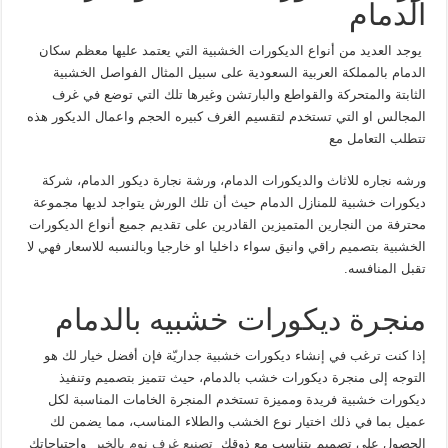
الدمام
يوجد العديد من أنواع الديكورات الخشبية التي يعتمد عليها معظم سكان
الدمام بالمملكة العربية السعودية على سبيل المثال الفواصل الخشبية
الثابتة والمتحركة والقواطع والبارتشن وغيرها تلك التي توضع في غرف
المجالس او التي تستخدم لتقسيم الغرف كبيره الحجم واعمال الديكور هذه
تتطلب التعامل مع
ورشه نجاره للاثاث والديكورات الدمام، ورشة نجارة ديكور الدمام، شركة
ديكورات خشبية للمنازل الدمام حيث أن تلك الورش يتواجد لديها مجموعة
محترفة من النجارين المتميزين القادرين على تقديم جميع أنواع الديكورات
الخشبية بتصميم راقي وانيق سواء داخليا او خارجيا وبالنسبه للاسعار فهي لا
تقبل المنافسه.
منجرة ديكورات خشبيه بالدمام
إذا كنت ترغب في إنشاء ديكورات خشبية جداريّة فإن أفضل خيار لك هو
التوجه إلى منجرة ديكورات خشب بالدمام، حيث تتميز بتصميم وتنفيذ
ديكورات خشبية فريدة ومميزة تستخدم المنجرة الخامات المناسبة لكل
عميل بما في ذلك اختيار نوع الخشب والطلاء المناسب، مما يضمن لك
الحصول على تصميم يتناسب مع ذوقك
تصنيع غرف نوم بالخبر
واحتياجاتك