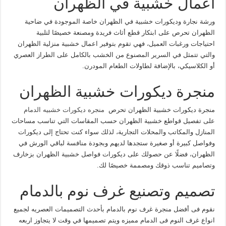
اعمال خشبية في الظهران
ورشة نجارة وديكورات خشبية في الظهران خاصة الموجودة في ضاحية
الظهران تحرص على ابتكار قطع أثاث فريدة ومصنعة خصيصًا لتلبية
احتياجات ورغبات العميل، فهي تقوم بتوفير اعمال خشبية منزلية الظهران
والتي تتمثل في السرير المصنوع من الخشب بالكامل على الطراز العصري
أو الكلاسيكي، بالإضافة لطاولات الطعام المودرن.
منجرة ديكورات خشبية الظهران
منجرة ديكورات خشبية الظهران تحرص
منجره ديكورات خشبيه الدمام
على تفصيل قواطع خشبية الظهران حسب المقاسات التي تناسب مساحات
المنازل والمكاتب والمحلات التجارية، لذلك سواء كنت تحتاج إلى ديكورات
وفواصل كبيرة أو صغيرة ستجدها لديهم وبجودة منافسة لباقي الورش في
الظهران، فضلًا عن حصولك على ديكورات فواصل خشبية الظهران بزخارف
وتصاميم تناسب ذوقك ومصممة خصيصًا لك.
تصميم وتصنيع غرف نوم بالدمام
نقوم فى أفضل منجرة غرف نوم بالدمام بأحدث التصميمات العصريه لجميع
انواع غرف النوم فى الدمام مميزه ويتم تصميمها في وقت لا يتجاوز اربعه