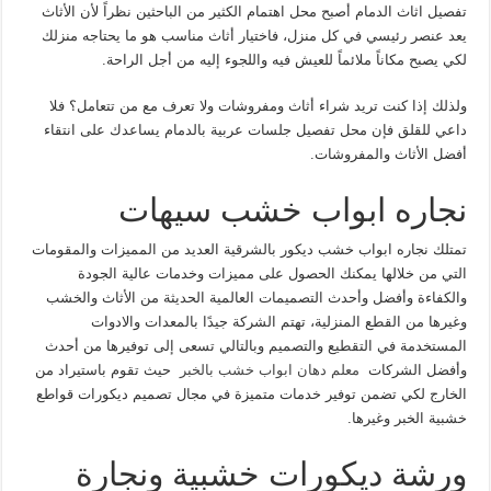
تفصيل اثاث الدمام أصبح محل اهتمام الكثير من الباحثين نظراً لأن الأثاث
يعد عنصر رئيسي في كل منزل، فاختيار أثاث مناسب هو ما يحتاجه منزلك
لكي يصبح مكاناً ملائماً للعيش فيه واللجوء إليه من أجل الراحة.
ولذلك إذا كنت تريد شراء أثاث ومفروشات ولا تعرف مع من تتعامل؟ فلا
داعي للقلق فإن محل تفصيل جلسات عربية بالدمام يساعدك على انتقاء
أفضل الأثاث والمفروشات.
نجاره ابواب خشب سيهات
تمتلك نجاره ابواب خشب ديكور بالشرقية العديد من المميزات والمقومات
التي من خلالها يمكنك الحصول على مميزات وخدمات عالية الجودة
والكفاءة وأفضل وأحدث التصميمات العالمية الحديثة من الأثاث والخشب
وغيرها من القطع المنزلية، تهتم الشركة جيدًا بالمعدات والادوات
المستخدمة في التقطيع والتصميم وبالتالي تسعى إلى توفيرها من أحدث
وأفضل الشركات
معلم دهان ابواب خشب بالخبر
حيث تقوم باستيراد من
الخارج لكي تضمن توفير خدمات متميزة في مجال تصميم ديكورات قواطع
خشبية الخبر وغيرها.
ورشة ديكورات خشبية ونجارة